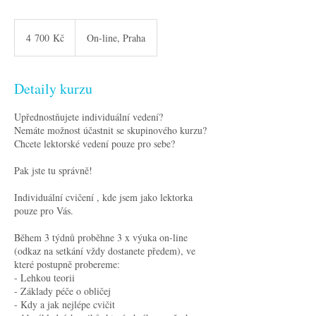
4 700
českých
4 700 Kč
On-line, Praha
korun
Detaily kurzu
Upřednostňujete individuální vedení?
Nemáte možnost účastnit se skupinového kurzu?
Chcete lektorské vedení pouze pro sebe?
Pak jste tu správně!
Individuální cvičení , kde jsem jako lektorka
pouze pro Vás.
Během 3 týdnů proběhne 3 x výuka on-line
(odkaz na setkání vždy dostanete předem), ve
které postupně probereme:
- Lehkou teorii
- Základy péče o obličej
- Kdy a jak nejlépe cvičit