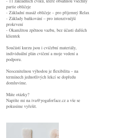
- 11 základních cviků, které obsáhnou všechny
partie obličeje
- Základní masáž obličeje – pro příjemný Relax
- Základy baňkování – pro intenzivnější
prokrvení
- Okamžitou zpětnou vazbu, bez účasti dalších
klientek
Součástí kurzu jsou i cvičební materiály,
individuální plán cvičení a moje vedení a
podporu.
Neocenitelnou výhodou je flexibilita – na
termínech jednotlivých lekcí se dopředu
domluvíme.
Máte otázky?
Napište mi na iva@yogaforface.cz a vše se
pokusíme vyřešit.