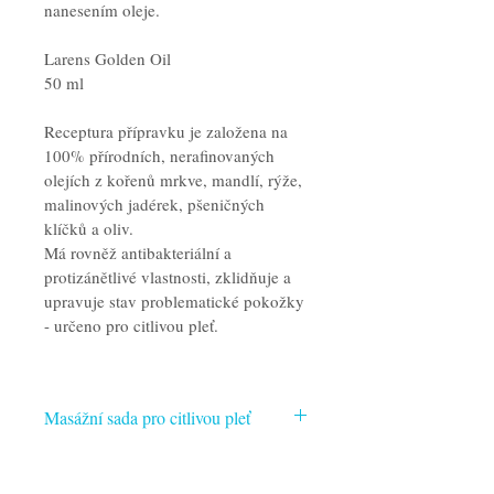
nanesením oleje. 
Larens Golden Oil
50 ml
Receptura přípravku je založena na 
100% přírodních, nerafinovaných 
olejích z kořenů mrkve, mandlí, rýže, 
malinových jadérek, pšeničných 
klíčků a oliv.
Má rovněž antibakteriální a 
protizánětlivé vlastnosti, zklidňuje a 
upravuje stav problematické pokožky 
- určeno pro citlivou pleť.
Masážní sada pro citlivou pleť
Masážní sada s jemnou vůní, určená pro 
citlivou pleť - jemná péče pro váš obličej.