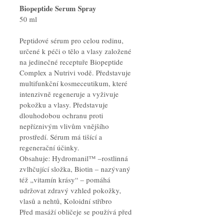
Biopeptide Serum Spray
50 ml
Peptidové sérum pro celou rodinu, 
určené k péči o tělo a vlasy založené 
na jedinečné receptuře Biopeptide 
Complex a Nutrivi vodě. Představuje 
multifunkční kosmeceutikum, které 
intenzivně regeneruje a vyživuje 
pokožku a vlasy. Představuje 
dlouhodobou ochranu proti 
nepříznivým vlivům vnějšího 
prostředí. Sérum má tišící a 
regenerační účinky.
Obsahuje: Hydromanil™
–rostlinná 
zvlhčující složka,
Biotin
 – nazývaný 
též „vitamín krásy“ – pomáhá 
udržovat zdravý vzhled pokožky, 
vlasů a nehtů, Koloidní stříbro
Před masáží obličeje se používá před 